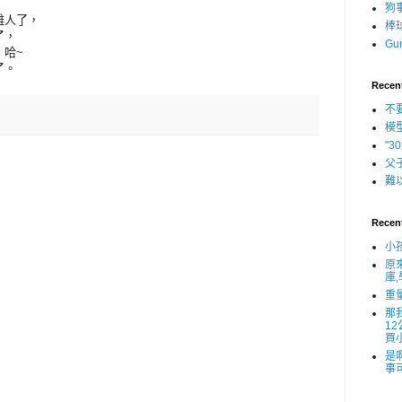
狗
雄人了，
棒
了，
Gu
，哈~
了。
Recen
不
模
"
父
難
Recen
小
原
庫
重
那
1
買
是
事