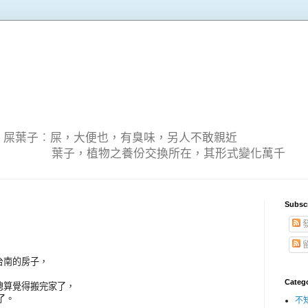
葉子︰屎，大便也，有臭味，另人不敢親近
養份交換所在，其形式變化萬千
Subscr
台南的房子，
，
Categ
總算覺得搬完家了，
了。
不