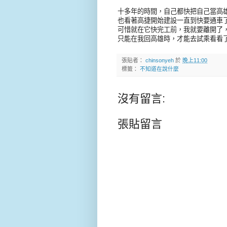
十多年的時間，自己都快把自己當高
也看著高捷開始建設一直到快要通車
可惜就在它快完工前，我就要離開了
只能在我回高雄時，才能去試乘看看
張貼者：
chinsonyeh
於
晚上11:00
標籤：
不知道在說什麼
沒有留言:
張貼留言