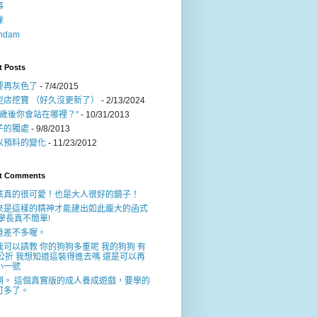
事
球
ndam
t Posts
要再灰色了
- 7/4/2015
型店挖寶 （好久沒更新了）
- 2/13/2024
30歲後你會站在哪裡？"
- 10/31/2013
子的獨處
- 9/8/2013
以預料的變化
- 11/23/2012
t Comments
孩真的很可愛！也是大人很好的鏡子！
來是這樣的精神才能建出如此龐大的函式
,學長真不簡單!
量差不多喔。
我可以請教 你的狗狗多重呢 我的狗狗 有
2公折 我想知道這裝得進去嗎 還是可以再
小一號
啊。 這個真實版的成人養成遊戲，要學的
可多了。